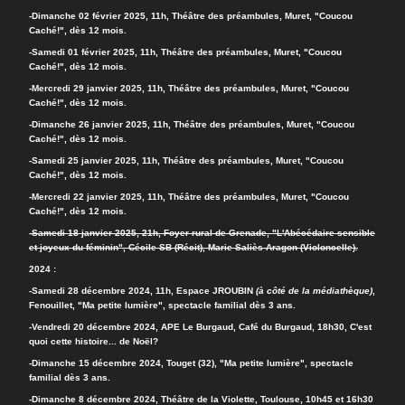
-
Dimanche 02 février 2025, 11h, Théâtre des préambules, Muret, "Coucou
Caché!", dès 12 mois.
-Samedi 01 février 2025, 11h, Théâtre des préambules, Muret, "Coucou
Caché!", dès 12 mois.
-Mercredi 29 janvier 2025, 11h, Théâtre des préambules, Muret, "Coucou
Caché!", dès 12 mois.
-Dimanche 26 janvier 2025, 11h, Théâtre des préambules, Muret, "Coucou
Caché!", dès 12 mois.
-Samedi 25 janvier 2025, 11h, Théâtre des préambules, Muret, "Coucou
Caché!", dès 12 mois.
-Mercredi 22 janvier 2025, 11h, Théâtre des préambules, Muret, "Coucou
Caché!", dès 12 mois.
-
Samedi 18 janvier 2025, 21h, Foyer rural de Grenade, "L'Abécédaire sensible
et joyeux du féminin", Cécile SB (Récit), Marie Saliès-Aragon (Violoncelle).
2024 :
-Samedi 28 décembre 2024, 11h, Espace JROUBIN
(à côté de la médiathèque)
,
Fenouillet, "Ma petite lumière", spectacle familial dès 3 ans.
-Vendredi 20 décembre 2024, APE Le Burgaud, Café du Burgaud, 18h30, C'est
quoi cette histoire... de Noël?
-Dimanche 15 décembre 2024, Touget (32), "Ma petite lumière", spectacle
familial dès 3 ans.
-Dimanche 8 décembre 2024, Théâtre de la Violette, Toulouse, 10h45 et 16h30