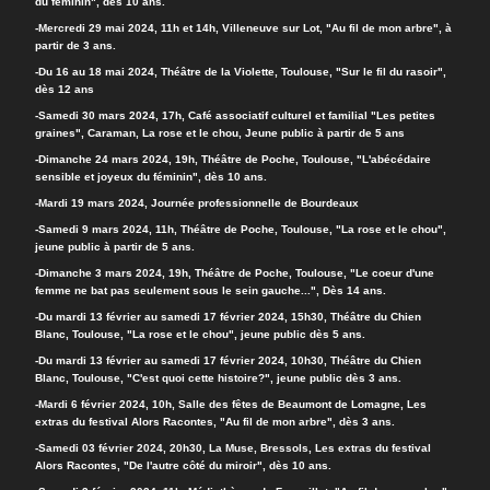
du féminin", dès 10 ans.
-Mercredi 29 mai 2024, 11h et 14h, Villeneuve sur Lot, "Au fil de mon arbre", à
partir de 3 ans.
-Du 16 au 18 mai 2024, Théâtre de la Violette, Toulouse, "Sur le fil du rasoir",
dès 12 ans
-Samedi 30 mars 2024, 17h, Café associatif culturel et familial "Les petites
graines", Caraman, La rose et le chou, Jeune public à partir de 5 ans
-Dimanche 24 mars 2024, 19h, Théâtre de Poche, Toulouse, "L'abécédaire
sensible et joyeux du féminin", dès 10 ans.
-Mardi 19 mars 2024, Journée professionnelle de Bourdeaux
-Samedi 9 mars 2024, 11h, Théâtre de Poche, Toulouse, "La rose et le chou",
jeune public à partir de 5 ans.
-Dimanche 3 mars 2024, 19h, Théâtre de Poche, Toulouse, "Le coeur d'une
femme ne bat pas seulement sous le sein gauche...", Dès 14 ans.
-Du mardi 13 février au samedi 17 février 2024, 15h30, T
héâtre du Chien
Blanc, Toulouse, "La rose et le chou", jeune public dès 5 ans.
-Du mardi 13 février au samedi 17 février 2024, 10h30, Théâtre du Chien
Blanc, Toulouse, "C'est quoi cette histoire?", jeune public dès 3 ans.
-Mardi 6 février 2024, 10
h, Salle des fêtes de Beaumont de Lomagne, Les
extras du festival Alors Racontes, "Au fil de mon arbre", dès 3 ans.
-Samedi 03 février 2024, 20h30, La Muse, Bressols, Les extras du festival
Alors Racontes, "De l'autre côté du miroir", dès 10 ans.