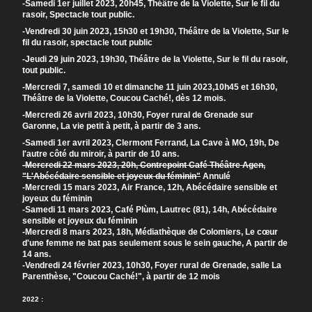
-Samedi 1er juillet 2023, 20h45, Théâtre de la Violette, Sur le fil du
rasoir, Spectacle tout public.
-Vendredi 30 juin 2023, 15h30 et 19h30, Théâtre de la Violette, Sur le
fil du rasoir, spectacle tout public
-Jeudi 29 juin 2023, 19h30, Théâtre de la Violette, Sur le fil du rasoir,
tout public.
-Mercredi 7, samedi 10 et dimanche 11 juin 2023,10h45 et 16h30,
Théâtre de la Violette, Coucou Caché!, dès 12 mois.
-Mercredi 26 avril 2023, 10h30, Foyer rural de Grenade sur
Garonne, La vie petit à petit, à partir de 3 ans.
-Samedi 1er avril 2023, Clermont Ferrand, La Cave à MO, 19h, De
l'autre côté du miroir, à partir de 10 ans.
-Mercredi 22 mars 2023, 20h, Contrepoint Café Théâtre Agen,
"L'Abécédaire sensible et joyeux du féminin"
Annulé
-Mercredi 15 mars 2023, Air France, 12h, Abécédaire sensible et
joyeux du féminin
-Samedi 11 mars 2023, Café Plùm, Lautrec (81), 14h, Abécédaire
sensible et joyeux du féminin
-Mercredi 8 mars 2023, 18h, Médiathèque de Colomiers, Le cœur
d'une femme ne bat pas seulement sous le sein gauche, A partir de
14 ans.
-Vendredi 24 février 2023, 10h30, Foyer rural de Grenade, salle La
Parenthèse, "Coucou Caché!", à partir de 12 mois
2022 :