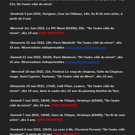
21h, De l'autre côté du miroir
-Vendredi 3 juin 2022, Aurignac, Cour du Château, 14h, Au fil de mon arbre, à
partir de 3 ans
-Mercredi 1er Juin 2022, Le PIC Muret (31600), 20h, "De l'autre côté du
miroir", dès 10 ans
DATE
REPORTÉE
-Dimanche 22 mai 2022, 16h, Paris Malakoff, "De l'autre côté du miroir", dès
10 ans.
Réservations indispensables :
agnesperraud@gmail.com
-Samedi 21 mai 2022, 20h30, Paris Montreuil, "De l'autre côté du miroir", dès
10 ans.
Réservations indispensables :
citronelle75@yahoo.fr
- Mercredi 18 mai 2022, 21h, Festival Le coup de chapeau, Salle du Chapeau
rouge, Saint Cyprien, Toulouse, "De l'autre côté du Miroir", dès 10 ans.
-Dimanche 15 mai 2022, 17h30, Café Plùm, Lautrec, "De l'autre côté du
miroir", dès 10 ans, dans le cadre des 10 ans du planning familial du Tarn.
-Samedi 7 mai 2022, 18h30, Gare de l'Utopie, Vertolaye (63480), "De l'autre
côté du miroir", dès 10 ans.
DATE
REPORTÉE
-Samedi 7 mai 2022, 14h30, Gare de l'Utopie, Vertolaye (63480), "Au fil de mon
arbre", dès 3 ans.
DATE
REPORTÉE
-Vendredi 6 mai 2022, 19h30, La cave à Mo, Clermont Ferrand, "De l'autre côté
du miroir", à partir de 10 ans.
DATE
REPORTÉE