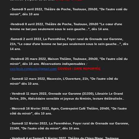
- Samedi 9 avril 2022, Théâtre de Poche, Toulouse, 20h30, "De l'autre coté du
miroir", dès 10 ans
-Vendredi 8 avril 2022, Théâtre de Poche, Toulouse, 20h30 "Le cœur d'une
femme ne bat pas seulement sous le sein gauche...", dès 14 ans.
-Samedi 2 avril 2022, La Parenthèse, Foyer rural de Grenade sur Garonne,
21h, "Le cœur d'une femme ne bat pas seulement sous le sein gauche...", dès
14 ans.
-Vendredi 25 mars 2022, Maison Théâtre, Toulouse, 20h30, "De l'autre côté du
miroir", dès 10 ans.
Réservations indispensables :
cecilesb.conteuse@gmail.com
COVID19 / DATE
REPORTÉE
- Samedi 12 mars 2022, Mauvezin, L'Ouverture, 21h, "De l'autre côté du
miroir" dès 10 ans.
- Vendredi 11 mars 2022, Grenade sur Garonne (31330), Librairie Le Grand
Selve, 20h, Abécédaire sensible et joyeux du féminin, lecture théâtralisée..
- Mercredi 16 février 2022, Agen, Contrepoint Café Théâtre, 20h00, "De l'autre
côté du miroir", dès 10 ans.
- Samedi 12 février 2022, La Parenthèse, Foyer rural de Grenade sur Garonne,
21h00, "De l'autre côté du miroir", dès 10 ans.
- Vendredi 4 et Samedi 5 février 2022, Théâtre du Chien Blanc, Toulouse,