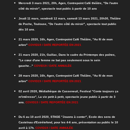
Mercredi 3 mars 2021, 20h, Agen, Contrepoint Café théâtre, "De l'autre
côté du miroir", spectacle tout public à partir de 10 ans
Jeudi 11 mars, vendredi 12 mars, samedi 13 mars 2021, 20h30, Théâtre
de Poche, Toulouse, "De l'autre côté du miroir", spectacle tout public
dès 10 ans.
21 mars 2020, 16h, Agen, Contrepoint Café Théâtre, "Au fil de mon
arbre"
COVID19 / DATE
REPORTÉE
EN 2021
21 mars 2020, 21h, Gaillac, Dans le cadre du Printemps des poètes,
"Le cœur d'une femme ne bat pas seulement sous le sein
gauche..."
COVID19 / DATE ANNULÉE
28 mars 2020, 16h, Agen, Contrepoint Café Théâtre, "Au fil de mon
arbre"
COVID19 / DATE
REPORTÉE
EN 2021
02 avril 2020, Médiathèque de Casseneuil, Festival "Conte toujours ça
m'intéresse", La vie petit à petit, spectacle jeune public à partir de 3
ans.
COVID19 / DATE
REPORTÉE
EN 2021
Du 6 au 10 avril 2020, STAGE "Jouons à conter", Ecole des sens de
Castelnau d'Estrétefond, pour les 4-6 ans, présentation au public le 10
avril à 17h.
COVID19 / DATE ANNULÉE