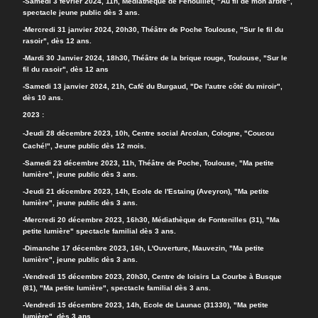
-Samedi 3 février 2024, 11h, Médiathèque de Fenouillet, "Au fil de mon arbre",
spectacle jeune public dès 3 ans.
-Mercredi 31 janvier 2024, 20h30, Théâtre de Poche Toulouse, "Sur le fil du
rasoir", dès 12 ans.
-Mardi 30 Janvier 2024, 18h30, Théâtre de la brique rouge, Toulouse, "Sur le
fil du rasoir", dès 12 ans
-Samedi 13 janvier 2024, 21h, Café du Burgaud, "De l'autre côté du miroir",
dès 10 ans.
2023 :
-Jeudi 28 décembre 2023, 10h, Centre social Arcolan, Cologne, "Coucou
Caché!", Jeune public dès 12 mois.
-Samedi 23 décembre 2023, 11h, Théâtre de Poche, Toulouse, "Ma petite
lumière", jeune public dès 3 ans.
-Jeudi 21 décembre 2023, 14h, Ecole de l'Estaing (Aveyron), "Ma petite
lumière", jeune public dès 3 ans.
-Mercredi 20 décembre 2023, 16h30, Médiathèque de Fontenilles (31), "Ma
petite lumière" spectacle familial dès 3 ans.
-Dimanche 17 décembre 2023, 16h, L'Ouverture, Mauvezin, "Ma petite
lumière", jeune public dès 3 ans.
-Vendredi 15 décembre 2023, 20h30, Centre de loisirs La Courbe à Busque
(81), "Ma petite lumière", spectacle familial dès 3 ans.
-Vendredi 15 décembre 2023, 14h, Ecole de Launac (31330), "Ma petite
lumière", dès 3 ans.