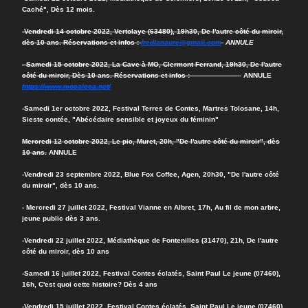
Caché", Dès 12 mois.
-Vendredi 14 octobre 2022, Vertolaye (63480), 19h30, De l'autre côté du miroir,
dès 10 ans. Réservations et infos :
fredlanaure@gmail.com
ANNULE
- Samedi 15 octobre 2022, La Cave à MO, Clermont Ferrand, 19h30, De l'autre
côté du miroir, Dès 10 ans.
Réservations et infos :
06 32 46 02 33
ANNULE
https://www.mocaleca.net/
-Samedi 1er octobre 2022, Festival Terres de Contes, Martres Tolosane, 14h,
Sieste contée, "Abécédaire sensible et joyeux du féminin"
Mercredi 12 octobre 2022, Le pic, Muret, 20h,
"De l'autre côté du miroir",
dès
10 ans.
ANNULE
-Vendredi 23 septembre 2022, Blue Fox Coffee, Agen, 20h30, "De l'autre côté
du miroir", dès 10 ans.
- Mercredi 27 juillet 2022, Festival Vianne en Albret, 17h, Au fil de mon arbre,
jeune public dès 3 ans.
-Vendredi 22 juillet 2022, Médiathèque de Fontenilles (31470), 21h, De l'autre
côté du miroir, dès 10 ans
-Samedi 16 juillet 2022, Festival Contes éclatés, Saint Paul Le jeune (07460),
16h, C'est quoi cette histoire? Dès 4 ans
-Vendredi 15 juillet 2022, Festival Contes éclatés, Saint Paul Le jeune (07460)