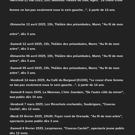
-
Mercredi 21 mai 2025, 20h, Nouveau Théâtre du Jour, Agen, "Le coeur d'une
femme ne bat pas seulement sous le sein gauche...", à partir de 14 ans.
-Dimanche 13 avril 20
25, 15h, Théâtre des préambules, Muret, "Au fil de mon
arbre", dès 3 ans.
-Samedi 12 avril 2025, 15h, Théâtre des préambules, Muret, "Au fil de mon
arbre", dès 3 ans.
-Dimanche 06 avril 2025, 15h, Théâtre des préambules, Muret, "Au fil de mon
arbre", dès 3 ans
-Samedi 05 avril 2025, 15h, Théâtre des préambules, Muret, "Au fil de mon
arbre", dès 3 ans.
-Vendredi 14 mars 2025, Au Café du Burgaud (31330), "Le coeur d'une femme
ne bat pas seulement sous le sein gauche...", à partir de 14 ans.
-Samedi 8 mars 2025, La Maisoun, L'Isle Jourdain, "De l'autre côté du miroir",
tout public dès 10 ans.
-
Vendredi 7 mars 2025, Les Ricochets enchantés, Saubrigues, "Coucou
Caché!, dès 12 mois.
-Mardi 25 février 2025, 10h30, Foyer rural de Grenade, "Au fil de mon arbre",
spectacle jeune public dès 3 ans.
-Samedi 8 février 2025, Lespinasse, "Coucou Caché!", spectacle jeune public
dès 12 mois.