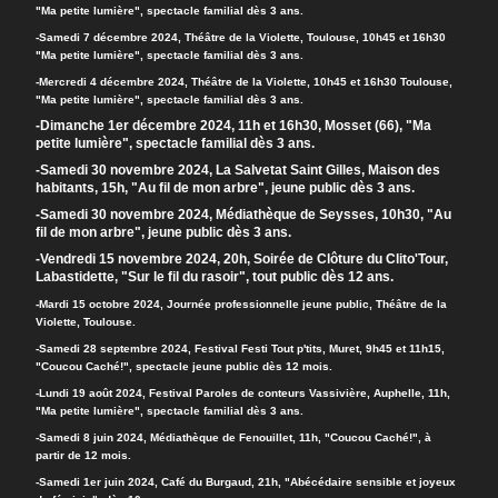
"Ma petite lumière", spectacle familial dès 3 ans.
-Samedi 7 décembre 2024, Théâtre de la Violette, Toulouse, 10h45 et 16h30
"Ma petite lumière", spectacle familial dès 3 ans.
-Mercredi 4 décembre 2024, Théâtre de la Violette, 10h45 et 16h30 Toulouse,
"Ma petite lumière", spectacle familial dès 3 ans.
-Dimanche 1er décembre 2024, 11h et 16h30, Mosset (66), "Ma
petite lumière", spectacle familial dès 3 ans.
-Samedi 30 novembre 2024, La Salvetat Saint Gilles, Maison des
habitants, 15h, "Au fil de mon arbre", jeune public dès 3 ans.
-Samedi 30 novembre 2024, Médiathèque de Seysses, 10h30, "Au
fil de mon arbre", jeune public dès 3 ans.
-Vendredi 15 novembre 2024, 20h, Soirée de Clôture du Clito'Tour,
Labastidette, "Sur le fil du rasoir", tout public dès 12 ans.
-
Mardi 15 octobre 2024, Journée professionnelle jeune public, Théâtre de la
Violette, Toulouse.
-
Samedi 28 septembre 2024, Festival Festi Tout p'tits, Muret, 9h45 et 11h15,
"Coucou Caché!", spectacle jeune public dès 12 mois.
-Lundi 19 août 2024, Festival Paroles de conteurs Vassivière, Auphelle, 11h,
"Ma petite lumière", spectacle familial dès 3 ans.
-Samedi 8 juin 2024, Médiathèque de Fenouillet, 11h, "Coucou Caché!", à
partir de 12 mois.
-Samedi 1er juin 2024, Café du Burgaud, 21h, "Abécédaire sensible et joyeux