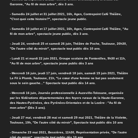
Garonne, "Au fil de mon arbre", dès 3 ans.
- Samedis 24 juillet et 31 juillet 2021, 16h, Agen, Contrepoint Café Théâtre,
"C'est quoi cette histoire?", spectacle jeune public.
- Samedis 10 juillet et 17 juillet 2021, 16h, Agen, Contrepoint Café Théâtre, "Au
fil de mon arbre", spectacle jeune public, dès 3 ans.
- Jeudi 24, vendredi 25 et samedi 26 juin, Théâtre de Poche, Toulouse, 20h30,
"De l'autre côté du miroir", spectacle tout public dès 10 ans.
- Lundi 21 et mardi 22 juin 2021, Groupe scolaire de Fontenilles, 9h30 et 11h,
"Au fil de mon arbre", spectacle jeune public dès 3 ans
- Mercredi 16 juin, jeudi 17 juin, vendredi 18 juin, samedi 19 juin 2021, Théâtre
Le Fil à Plomb, Toulouse, 21h, "Le cœur d'une femme ne bat pas seulement
sous le sein gauche..." Spectacle tout public dès 14 ans.
- Mercredi 16 juin, Journée professionnelle à Auzeville-Tolosane, organisée
par les fédérations départementales des foyers ruraux de la Haute-Garonne,
des Hautes-Pyrénées, des Pyrénées-Orientales et de la Lozère : "Au fil de
mon arbre" (Dès 3 ans).
- Jeudi 27 mai, vendredi 28 mai et samedi 29 mai 2021, Théâtre de la Violette,
Toulouse, 19h, "De l'autre côté du miroir", Spectacle tout public dès 10 ans
- Dimanche 23 mai 2021, Bessières, 11h30, Représentation privée, "De l'autre
côté du miroir", spectacle tout public dès 10 ans.