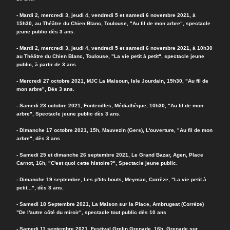
- Mardi 2, mercredi 3, jeudi 4, vendredi 5 et samedi 6 novembre 2021, à
15h30, au Théâtre du Chien Blanc, Toulouse, "Au fil de mon arbre", spectacle
jeune public dès 3 ans.
- Mardi 2, mercredi 3, jeudi 4, vendredi 5 et samedi 6 novembre 2021, à 10h30
au Théâtre du Chien Blanc, Toulouse, "La vie petit à petit", spectacle jeune
public, à partir de 3 ans.
- Mercredi 27 octobre 2021, MJC La Maisoun, Isle Jourdain, 15h30, "Au fil de
mon arbre", Dès 3 ans.
- Samedi 23 octobre 2021, Fontenilles, Médiathèque, 10h30, "Au fil de mon
arbre", Spectacle jeune public dès 3 ans.
- Dimanche 17 octobre 2021, 15h, Mauvezin (Gers), L'ouverture, "Au fil de mon
arbre", dès 3 ans
- Samedi 25 et dimanche 26 septembre 2021, Le Grand Bazar, Agen, Place
Carnot, 16h, "C'est quoi cette histoire?", Spectacle jeune public.
- Dimanche 19 septembre, Les p'tits bouts, Meymac, Corrèze, "La vie petit à
petit...", dès 3 ans.
- Samedi 18 Septembre 2021, La Maison sur la Place, Ambrugeat (Corrèze)
"De l'autre côté du miroir", spectacle tout public dès 10 ans
- Samedi 11 septembre 2021, Festival Grelin Grenade, 16h, Grenade sur